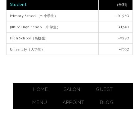
Student
（学割）
Primary School（〜小学生）
−¥1,980
Junior High School（中学生）
−¥1,540
High School（高校生）
−¥990
University（大学生）
−¥550
HOME
SALON
GUEST
MENU
APPOINT
BLOG