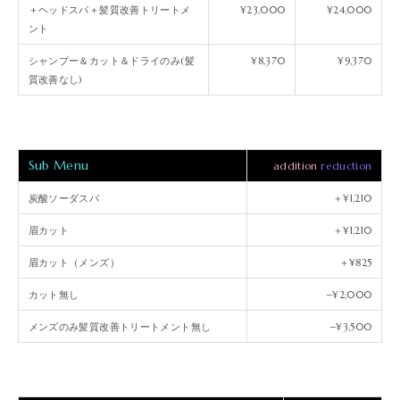
＋ヘッドスパ＋髪質改善トリートメ
¥23,000
¥24,000
ント
シャンプー＆カット＆ドライのみ(髪
¥8,370
¥9,370
質改善なし)
Sub Menu
addition
reduction
炭酸ソーダスパ
＋¥1,210
眉カット
＋¥1,210
眉カット（メンズ）
＋¥825
カット無し
−¥2,000
メンズのみ髪質改善トリートメント無し
−¥3,500