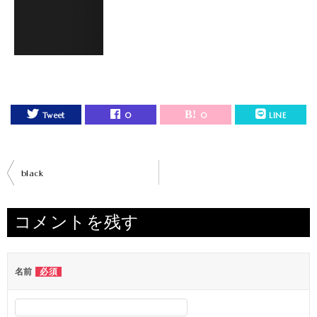
Tweet
0
0
LINE
投
black
稿
ナ
コメントを残す
ビ
ゲ
ー
名前
必須
シ